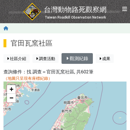
移至主內容
台灣動物路死觀察網
Taiwan Roadkill Observation Network
官田瓦窯社區
觀測紀錄
社區介紹
調查活動
成果
查詢條件：找
調查＝官田瓦窯社區
, 共602筆
（地圖只呈現有座標紀錄）
map
+
−