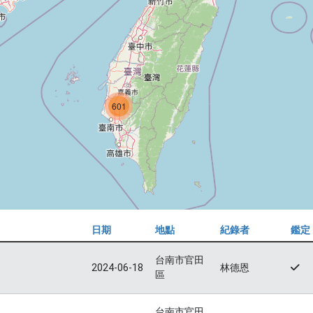
601
日期
地點
紀錄者
鑑定
台南市官田
2024-06-18
林德恩
區
台南市官田