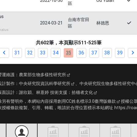
2022-10-30
Ou Yulan
區
us
台南市官田
2024-03-21
林德恩
區
halus
共602筆，本頁顯示511-525筆
31
32
33
34
35
36
37
38
39
營運維護：
農業部生物多樣性研究所
設計製作：
中央研究院資訊科學研究所
、
中央研究院生物多樣性研究中
版面設計：
謝欣穎、林薏婷
技術支援：
拾穗者文化
除另有聲明外，本網站內容採用
創用CC姓名標示3.0臺灣版條款
授權公
依授權條款複製、引用、轉載，唯請於合理位置標示本站網址 https://roadki