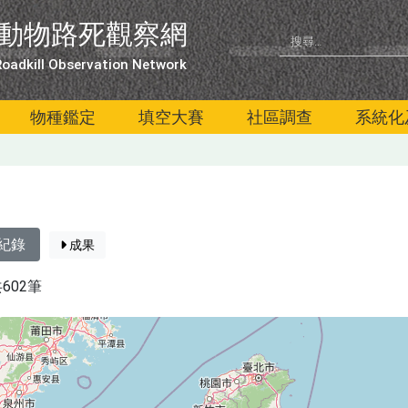
動物路死觀察網
oadkill Observation Network
物種鑑定
填空大賽
社區調查
系統化
紀錄
成果
共602筆