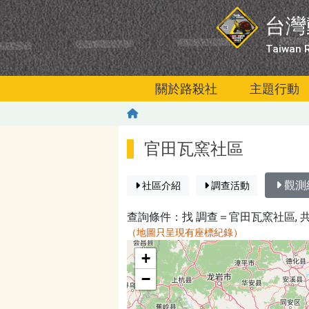
移至主內容
台灣
Taiwan R
關於路殺社
主題行動
官田瓦窯社區
觀測
社區介紹
調查活動
查詢條件：找
調查＝官田瓦窯社區
, 
（地圖只呈現有座標紀錄）
map
+
−