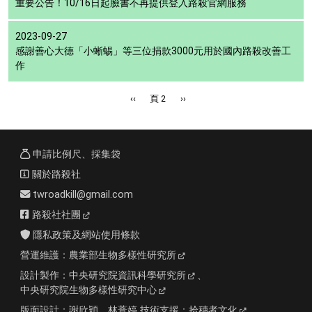
重要公告！10/16日起臉書不再提供登入路殺官網服務
2023-09-27
感謝善心大德「小蜥蜴」等三位捐款3000元用於國內路殺改善工
作
Pagination
Previous page
下一頁
‹‹
頁 2
››
申請比例尺、採集袋
關於路殺社
twroadkill@gmail.com
路殺社社團
隱私政策及網站使用條款
營運維護：
農業部生物多樣性研究所
設計製作：
中央研究院資訊科學研究所
、
中央研究院生物多樣性研究中心
版面設計：
謝欣穎、林薏婷
技術支援：
拾穗者文化