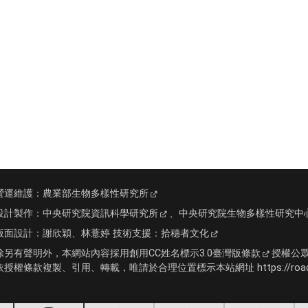
營運維護：
農業部生物多樣性研究所
設計製作：
中央研究院資訊科學研究所
、
中央研究院生物多樣性研究中
版面設計：
謝欣穎、林薏婷
技術支援：
拾穗者文化
除另有聲明外，本網站內容採用
創用CC姓名標示3.0臺灣版條款
授權公
依授權條款複製、引用、轉載，唯請於合理位置標示本站網址 https://roadki