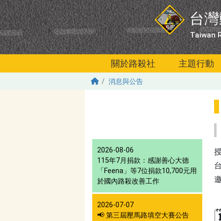
移至主內容
台灣
Taiwan R
關於路殺社
主題行動
消息與公告
2026-08-06
115年7月捐款：感謝善心大德
「Feena」等7位捐款10,700元用
於國內路殺改善工作
2026-07-07
📢 第三屆壓馬路填空大賽公告