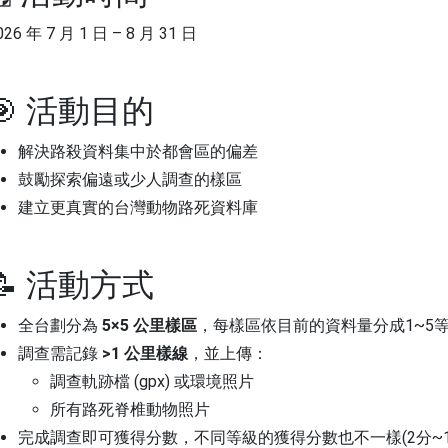
026 年 7 月 1 日 – 8 月 31 日
🎯 活動目的
解決路殺資料集中於都會區的偏差
鼓勵探索偏遠或少人調查的樣區
建立更真實的台灣動物路死資料庫
📝 活動方式
全台劃分為 
5×5 公里樣區
，每樣區依目前的資料量分成1~5
調查需記錄 
>1 公里樣線
，並上傳：
調查軌跡檔 (gpx) 或環境照片
所有路死脊椎動物照片
完成調查即可獲得分數，不同等級的獲得分數也不一樣(2分~1