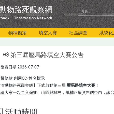
動物路死觀察網
oadkill Observation Network
物種鑑定
填空大賽
社區調查
系統化
📢 第三屆壓馬路填空大賽公告
發表日期
2026-07-07
授權條款
創用CC-姓名標示
台灣動物路死觀察網】正式啟動第三屆 
壓馬路填空大賽
！

邀請大家一起走入偏鄉、山區與離島，填補路殺資料的空白，讓
🗓 活動時間