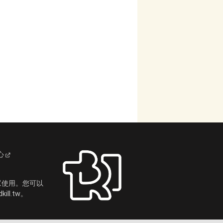
心
眾使用。您可以
ll.tw。