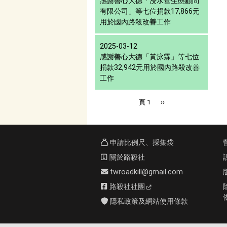
感謝善心大德「浸水營生態顧問
有限公司」等七位捐款17,866元
用於國內路殺改善工作
2025-03-12
感謝善心大德「黃泳霖」等七位
捐款32,942元用於國內路殺改善
工作
Pagination
下一頁
頁 1
››
申請比例尺、採集袋
關於路殺社
twroadkill@gmail.com
路殺社社團
隱私政策及網站使用條款