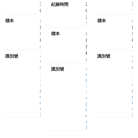
23
紀錄時間
2024-
23
09:57
03-
10
23
標本
未
標本
未
10:09
採
採
集
標本
未
集
標
採
標
本
集
本
標
識別號
4
識別號
4
本
9
9
0
0
識別號
4
7
7
9
7
7
0
3
5
7
(
(
7
n
n
4
i
i
(
d
d
n
)
)
i
d
)