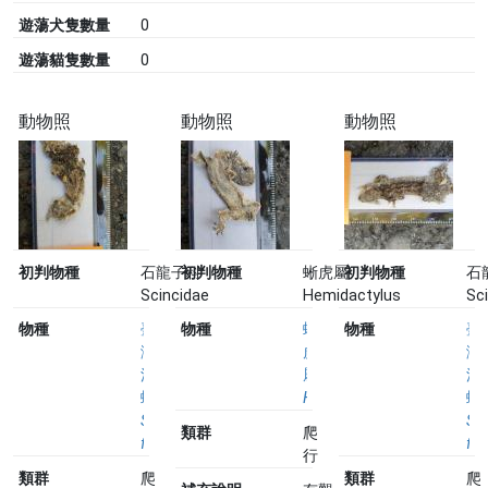
遊蕩犬隻數量
0
遊蕩貓隻數量
0
動物照
動物照
動物照
初判物種
石龍子科
初判物種
蜥虎屬
初判物種
石
Scincidae
Hemidactylus
Sc
物種
臺
物種
蜥
物種
臺
灣
虎
灣
滑
屬
滑
蜥
Hemidactylus
蜥
Scincella
Sci
類群
爬
formosensis
fo
行
類群
爬
類群
爬