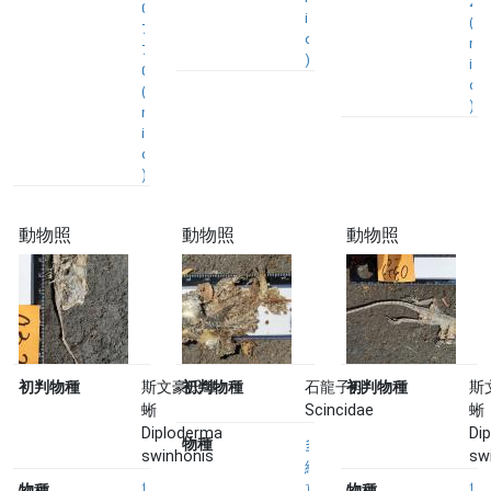
2
0
i
(
7
d
n
7
)
i
0
d
(
)
n
i
d
)
動物照
動物照
動物照
初判物種
斯文豪氏攀
初判物種
石龍子科
初判物種
斯
蜥
Scincidae
蜥
Diploderma
Di
物種
多
swinhonis
sw
線
物種
斯
真
物種
斯