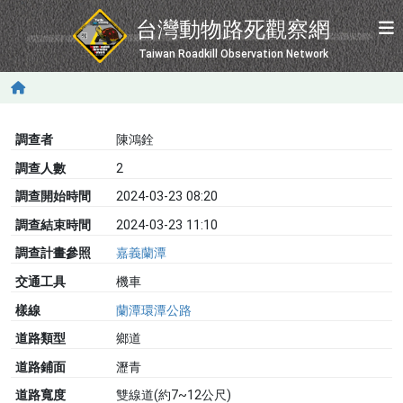
移至主內容
台灣動物路死觀察網
Taiwan Roadkill Observation Network
調查者
陳鴻銓
調查人數
2
調查開始時間
2024-03-23 08:20
調查結束時間
2024-03-23 11:10
調查計畫參照
嘉義蘭潭
交通工具
機車
樣線
蘭潭環潭公路
道路類型
鄉道
道路鋪面
瀝青
道路寬度
雙線道(約7~12公尺)