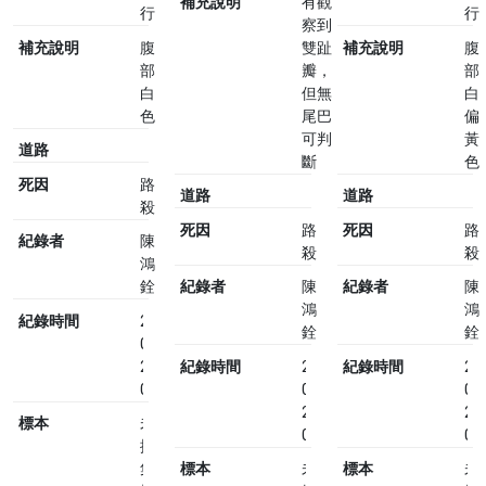
補充說明
有觀
行
行
察到
補充說明
腹
雙趾
補充說明
腹
部
瓣，
部
白
但無
白
色
尾巴
偏
可判
黃
道路
斷
色
死因
路
道路
道路
殺
死因
路
死因
路
紀錄者
陳
殺
殺
鴻
銓
紀錄者
陳
紀錄者
陳
鴻
鴻
紀錄時間
2024-
銓
銓
03-
23
紀錄時間
2024-
紀錄時間
20
08:56
03-
03
23
23
標本
未
08:59
09
採
集
標本
未
標本
未