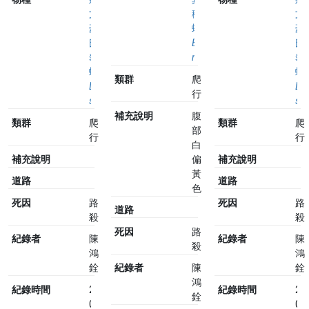
文
稜
文
豪
蜥
豪
氏
Eutropis
氏
攀
multifasciata
攀
蜥
蜥
類群
爬
Diploderma
Di
行
swinhonis
sw
補充說明
腹
類群
爬
類群
爬
部
行
行
白
補充說明
偏
補充說明
黃
道路
道路
色
死因
路
死因
路
道路
殺
殺
死因
路
紀錄者
陳
紀錄者
陳
殺
鴻
鴻
銓
紀錄者
陳
銓
鴻
紀錄時間
2024-
紀錄時間
20
銓
03-
03