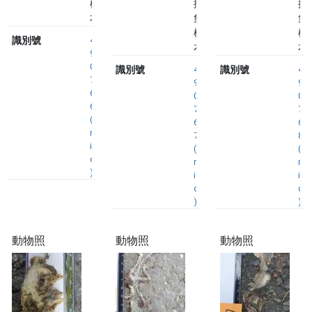
標
採
採
本
集
集
標
標
識別號
4
本
本
9
0
識別號
4
識別號
4
7
9
9
6
0
0
6
7
7
(
6
6
n
7
8
i
(
(
d
n
n
)
i
i
d
d
)
)
動物照
動物照
動物照