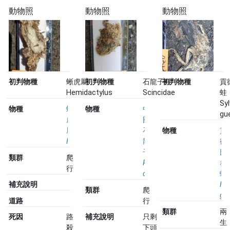
動物照
動物照
動物照
初判物種
蜥虎屬
初判物種
石龍子科
初判物種
貢
Hemidactylus
Scincidae
蛙
Syl
物種
蜥
物種
中
gu
虎
國
屬
石
物種
貢
Hemidactylus
龍
德
子
氏
類群
爬
Plestiodon
赤
行
chinensis
蛙
Hy
補充說明
類群
爬
gue
行
道路
類群
兩
補充說明
只剩
死因
路
生
下頭
殺