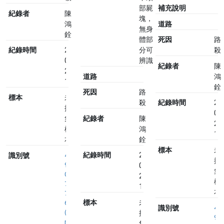
部屍
補充說明
紀錄者
陳
塊，
道路
鴻
無身
銓
體部
死因
路
分可
殺
紀錄時間
2024-
辨識
03-
紀錄者
陳
23
道路
鴻
10:17
銓
死因
路
標本
未
殺
紀錄時間
20
採
03
紀錄者
陳
集
23
鴻
標
10
銓
本
標本
未
紀錄時間
2024-
識別號
4
採
9
03-
集
0
23
標
7
10:24
本
7
標本
未
6
識別號
4
(
採
9
n
集