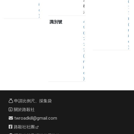
0
i
標
7
d
本
7
)
8
識別號
4
(
9
n
0
i
7
d
7
)
7
(
n
i
d
)
申請比例尺、採集袋
關於路殺社
twroadkill@gmail.com
路殺社社團