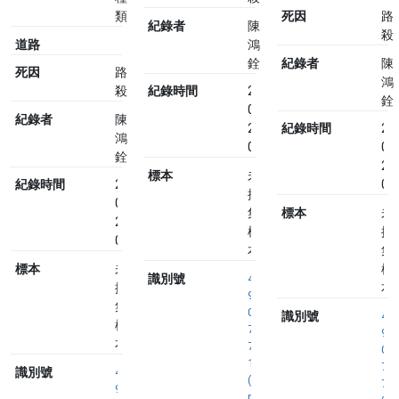
類
死因
路
紀錄者
陳
殺
道路
鴻
銓
紀錄者
陳
死因
路
鴻
殺
紀錄時間
2024-
銓
03-
紀錄者
陳
23
紀錄時間
20
鴻
09:48
03
銓
23
標本
未
紀錄時間
2024-
09
採
03-
集
標本
未
23
標
採
09:23
本
集
標本
未
標
識別號
4
採
本
9
集
0
識別號
4
標
7
9
本
7
0
1
7
識別號
4
(
7
9
n