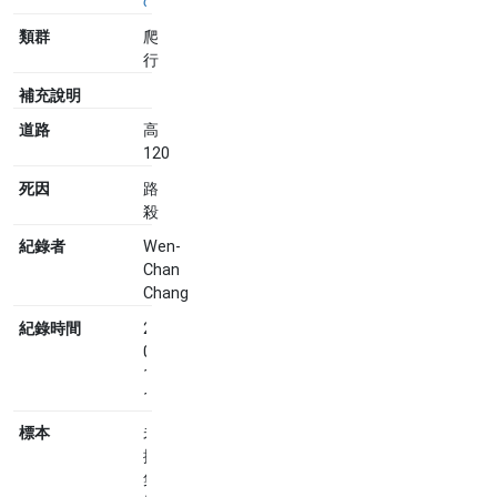
catus
類群
爬
行
補充說明
道路
高
120
死因
路
殺
紀錄者
Wen-
Chan
Chang
紀錄時間
2024-
08-
11
16:28
標本
未
採
集