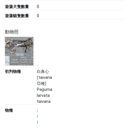
遊蕩犬隻數量
0
遊蕩貓隻數量
0
動物照
初判物種
白鼻心
(taivana
亞種)
Paguma
larvata
taivana
物種
家
貓
Felis