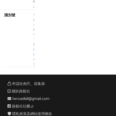
標
本
識別號
5
0
4
8
5
7
(
n
i
d
)
申請比例尺、採集袋
關於路殺社
twroadkill@gmail.com
路殺社社團
隱私政策及網站使用條款